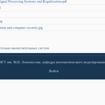
Signal Processing Systems and Regulrization.pdf
f
pg
tion and computer security.jpg
ительно-вычислительных систем
МГУ им. М.В. Ломоносова
,
кафедра математического моделирован
Войти