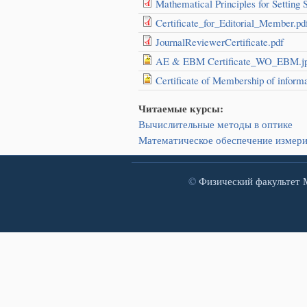
Mathematical Principles for Setting 
Certificate_for_Editorial_Member.pd
JournalReviewerCertificate.pdf
AE & EBM Certificate_WO_EBM.j
Certificate of Membership of informa
Читаемые курсы:
Вычислительные методы в оптике
Математическое обеспечение измер
©
Физический факультет