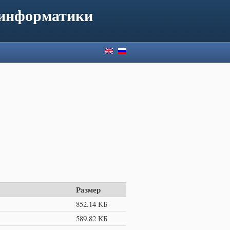
 информатики
Размер
852.14 КБ
589.82 КБ